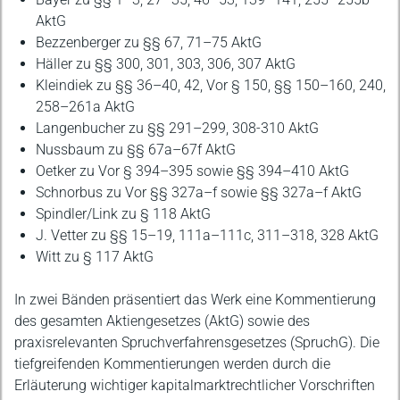
AktG
Bezzenberger zu §§ 67, 71–75 AktG
Häller zu §§ 300, 301, 303, 306, 307 AktG
Kleindiek zu §§ 36–40, 42, Vor § 150, §§ 150–160, 240,
258–261a AktG
Langenbucher zu §§ 291–299, 308-310 AktG
Nussbaum zu §§ 67a–67f AktG
Oetker zu Vor § 394–395 sowie §§ 394–410 AktG
Schnorbus zu Vor §§ 327a–f sowie §§ 327a–f AktG
Spindler/Link zu § 118 AktG
J. Vetter zu §§ 15–19, 111a–111c, 311–318, 328 AktG
Witt zu § 117 AktG
In zwei Bänden präsentiert das Werk eine Kommentierung
des gesamten Aktiengesetzes (AktG) sowie des
praxisrelevanten Spruchverfahrensgesetzes (SpruchG). Die
tiefgreifenden Kommentierungen werden durch die
Erläuterung wichtiger kapitalmarktrechtlicher Vorschriften