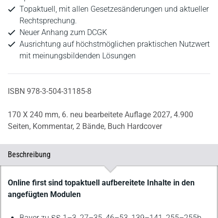
Topaktuell, mit allen Gesetzesänderungen und aktueller
Rechtsprechung.
Neuer Anhang zum DCGK
Ausrichtung auf höchstmöglichen praktischen Nutzwert
mit meinungsbildenden Lösungen
ISBN 978-3-504-31185-8
170 X 240 mm,
6. neu bearbeitete Auflage 2027,
4.900
Seiten,
Kommentar,
2 Bände,
Buch Hardcover
Beschreibung
Beschreibung
Online first sind topaktuell aufbereitete Inhalte in den
angefügten Modulen
Bayer zu §§ 1–3, 27–35, 46–53, 139–141, 255–255b