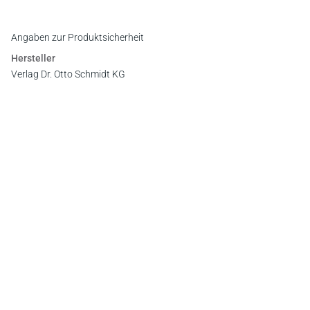
Angaben zur Produktsicherheit
Hersteller
Verlag Dr. Otto Schmidt KG
Gustav-Heinemann-Ufer 58, 50968 Köln
E-Mail:
info@otto-schmidt.de
Newsletter
Abonnieren Sie die kostenlosen Otto-Schmidt-Newsletter
und bleiben Sie über aktuelle Rechtsprechung,
Gesetzgebung und Produktneuheiten informiert!
Zur Abonnement-Auswahl