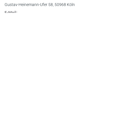
Gustav-Heinemann-Ufer 58, 50968 Köln
E-Mail:
info@otto-schmidt.de
Newsletter
Abonnieren Sie die kostenlosen Otto-Schmidt-Newsletter
und bleiben Sie über aktuelle Rechtsprechung,
Gesetzgebung und Produktneuheiten informiert!
Zur Abonnement-Auswahl