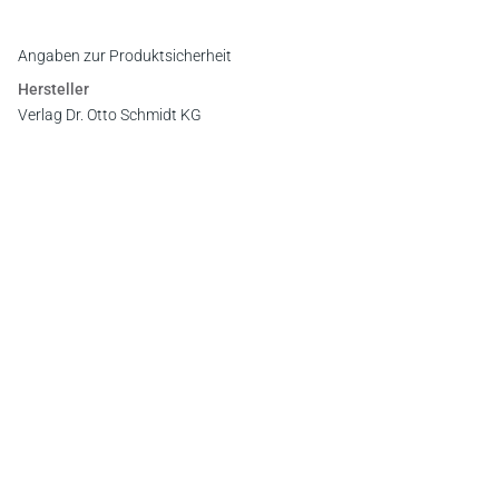
Angaben zur Produktsicherheit
Hersteller
Verlag Dr. Otto Schmidt KG
Gustav-Heinemann-Ufer 58, 50968 Köln
E-Mail:
info@otto-schmidt.de
Newsletter
Abonnieren Sie die kostenlosen Otto-Schmidt-Newsletter
und bleiben Sie über aktuelle Rechtsprechung,
Gesetzgebung und Produktneuheiten informiert!
Zur Abonnement-Auswahl