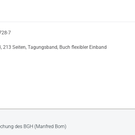
728-7
3,
213 Seiten,
Tagungsband,
Buch flexibler Einband
prechung des BGH (Manfred Born)