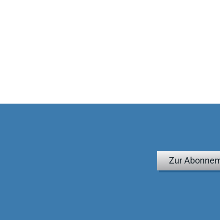
nde Handbuch bis zu fünf Jahre lang online zugänglich
 Muster.
lich selten so viel Inhalt für diesen Kostenaufwand finden.
025
ungenes Werk, das auf aktuellem Stand alle maßgeblichen
haft praxisnah und zugleich in angemessener Vertiefung
r elektronisch auf dem Bildschirm) keines Praktikers fehlen.
echt und Bankrecht 25/2025
ohne ein sehr nützlicher Arbeitsbehelf sein.
ellschaftsrecht 2/2017
Zur Abonnem
 an Tiefe und Detailierungsgrad und ermöglicht es dem
 „theoretischem Überbau“ praxisgerechte Lösungen zu finden