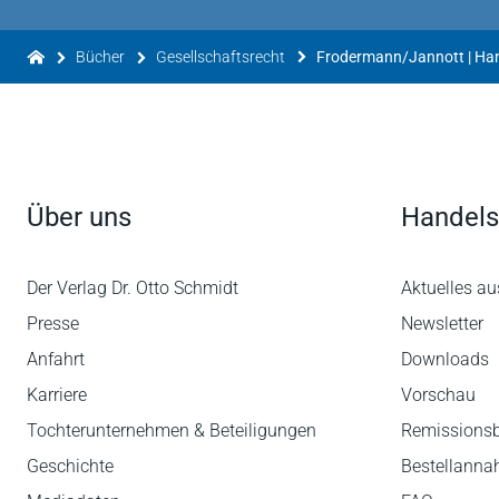
Wenn ein Buch nach 30 Jahren immer noch auf 
irgendetwas richtig gemacht.
Steueranwaltsmagazin 3/2009
Bücher
Gesellschaftsrecht
Frodermann/Jannott | Han
Über uns
Handels
Der Verlag Dr. Otto Schmidt
Aktuelles au
Presse
Newsletter
Anfahrt
Downloads
Karriere
Vorschau
Tochterunternehmen & Beteiligungen
Remissions
Geschichte
Bestellann