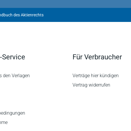
dem Markt ist, hat es bzw. haben seine Autoren
dbuch des Aktienrechts
-Service
Für Verbraucher
s den Verlagen
Verträge hier kündigen
Vertrag widerrufen
bedingungen
ahme