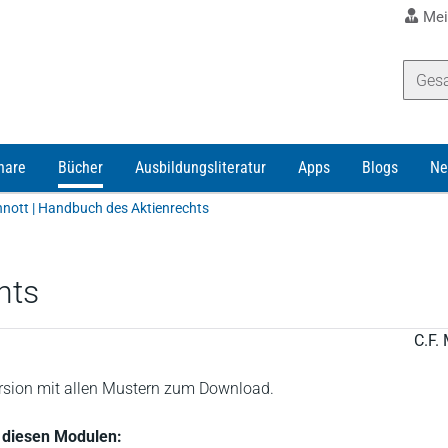
Mei
nare
Bücher
Ausbildungsliteratur
Apps
Blogs
Ne
ott | Handbuch des Aktienrechts
hts
C.F. 
ersion mit allen Mustern zum Download.
in diesen Modulen: