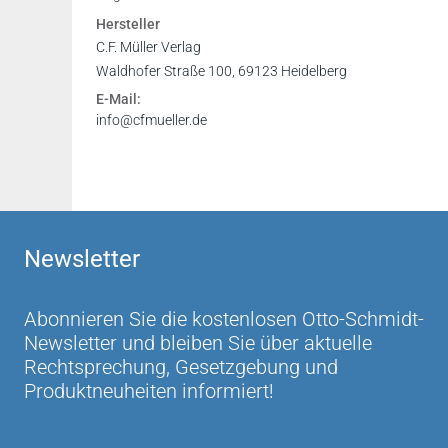
in der Printversion rund 1.500 Seiten umfasse
Vorwort
Hersteller
gemacht wird, einschließlich der anhängenden
Register
C.F. Müller Verlag
Wer auf den Preis des Bandes schaut, wird letzt
Waldhofer Straße 100, 69123 Heidelberg
Fazit: Unverzichtbar für Gesellschaftsrechtler.
E-Mail:
Dr. Matthias Wiemers auf: justament.de 22.9.2
info@cfmueller.de
Insgesamt handelt es sich um ein überaus gel
Aspekte des Rechtsrahmens der Aktiengesellsc
erläutert... Es sollte auf dem Schreibtisch (ode
Arne Wittig in: WM Zeitschrift für Wirtschaftsr
Newsletter
In der Praxis wird das Handbuch daher zweifels
Sebastian Bergmann in: GES Zeitschrift für Ges
Abonnieren Sie die kostenlosen Otto-Schmidt-
Newsletter und bleiben Sie über aktuelle
Gegenüber der Vorauflage gewinnt es deutlich
Rechtsprechung, Gesetzgebung und
Anwender, in kurzer Zeit ohne ein Übermaß an
Produktneuheiten informiert!
NZG 35/2010