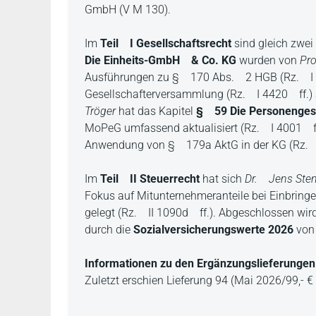
GmbH (V M 130).
Im
Teil I Gesellschaftsrecht
sind gleich zwei
Die Einheits-GmbH & Co. KG
wurden von
Pr
Ausführungen zu § 170 Abs. 2 HGB (Rz. I 4
Gesellschafterversammlung (Rz. I 4420 ff.) 
Tröger
hat das Kapitel
§ 59 Die Personenges
MoPeG umfassend aktualisiert (Rz. I 4001 ff
Anwendung von § 179a AktG in der KG (Rz. I
Im
Teil II Steuerrecht
hat sich
Dr. Jens Sten
Fokus auf Mitunternehmeranteile bei Einbringe
gelegt (Rz. II 1090d ff.). Abgeschlossen wird
durch die
Sozialversicherungswerte 2026
vo
Informationen zu den Ergänzungslieferungen
Zuletzt erschien Lieferung 94 (Mai 2026/99,- € 