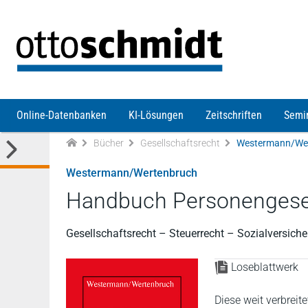
Direkt zum Inhalt
Online-Datenbanken
KI-Lösungen
Zeitschriften
Semi
Bücher
Gesellschaftsrecht
Westermann/Wer
Westermann/Wertenbruch
Handbuch Personengesel
Gesellschaftsrecht – Steuerrecht – Sozialversich
Loseblattwerk
Diese weit verbreit