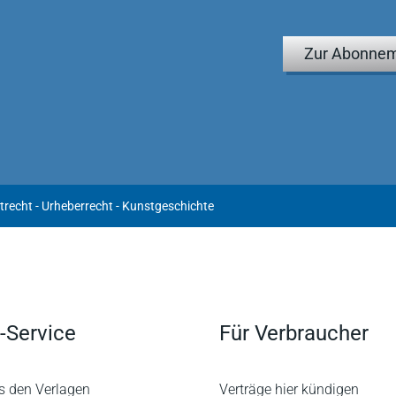
Zur Abonnem
recht - Urheberrecht - Kunstgeschichte
-Service
Für Verbraucher
s den Verlagen
Verträge hier kündigen