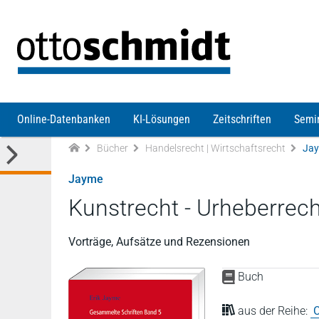
Direkt zum Inhalt
Online-Datenbanken
KI-Lösungen
Zeitschriften
Semi
Bücher
Handelsrecht | Wirtschaftsrecht
Jay
Jayme
Kunstrecht - Urheberrech
Vorträge, Aufsätze und Rezensionen
Buch
aus der Reihe:
C