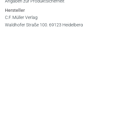
Angaben zur Produktsicherheit
Hersteller
C.F. Müller Verlag
Waldhofer Straße 100, 69123 Heidelberg
E-Mail:
info@cfmueller.de
Newsletter
Abonnieren Sie die kostenlosen Otto-Schmidt-Newsletter
und bleiben Sie über aktuelle Rechtsprechung,
Gesetzgebung und Produktneuheiten informiert!
Zur Abonnement-Auswahl