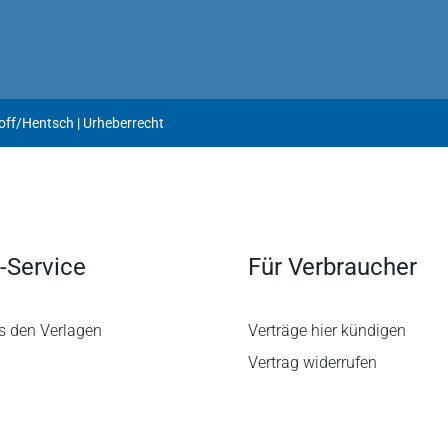
derholen, was bereits für die Vorauflagen befunden wurde:
tierung, die praxisnah auf hohem wissenschaftlichen Niveau
g informiert. Das Werk darf trotz der in den letzten Jahren
mmentare in keiner urheberrechtlichen Bibliothek fehlen.
rlin, in: GRUR 1/2014
off/Hentsch | Urheberrecht
se Kommentierung des Urheberrechts eine immense Stütze für
Dr. Ory, auf: www.privatfunk.de 29.7.2013
-Service
Für Verbraucher
s den Verlagen
Verträge hier kündigen
Vertrag widerrufen