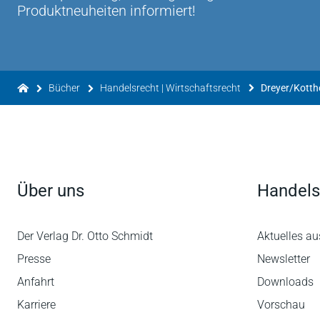
Produktneuheiten informiert!
Insgesamt kann man für die 3. Auflage nur wie
Der "Dreyer/Kotthoff/Meckel" ist eine Kommen
gründlich, dennoch übersichtlich und zuverlässi
stark gewachsenen Familie der Urheberrechtsko
Rechtsanwältin Dr. Anke Nordemann-Schiffel, Be
Bücher
Handelsrecht | Wirtschaftsrecht
Dreyer/Kotth
Insgesamt dürfte festzustellen sein, dass die
Rechtspraktiker und Wissenschaftler ist.
Dipl.jur. Leyla Rock, Mitarbeiterin Kanzlei Prof. 
Über uns
Handels
Der Verlag Dr. Otto Schmidt
Aktuelles au
Presse
Newsletter
Anfahrt
Downloads
Karriere
Vorschau