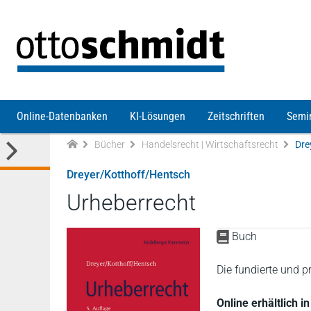
Direkt zum Inhalt
Online-Datenbanken
KI-Lösungen
Zeitschriften
Semi
Bücher
Handelsrecht | Wirtschaftsrecht
Dre
Dreyer/Kotthoff/Hentsch
Urheberrecht
Buch
Die fundierte und
Online erhältlich 