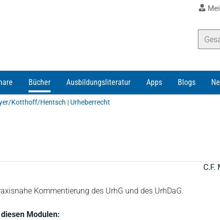
Mei
nare
Bücher
Ausbildungsliteratur
Apps
Blogs
Ne
yer/Kotthoff/Hentsch | Urheberrecht
C.F. 
 praxisnahe Kommentierung des UrhG und des UrhDaG.
in diesen Modulen: