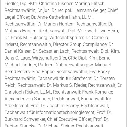
Fiedler; Dipl.-Kffr. Christina Fischer; Martina Flitsch,
Rechtsanwältin; Dr. jur., Dr. rer. pol. Hermann Geiger, Chief
Legal Officer; Dr. Anne-Catherine Hahn, LL.M.,
Rechtsanwältin; Dr. Marion Hanten, Rechtsanwältin; Dr.
Mathias Hanten, Rechtsanwalt; Dipl.-Volkswirt Uwe Heim;
Dr. Frank M. Hülsberg, Wirtschaftsprüfer; Dr. Cornelia
Inderst, Rechtsanwältin, Director Group Compliance; Dr.
Daniel Kaiser; Dr. Sebastian Lach, Rechtsanwalt; Dipl.-Kfm.
Jens C. Laue, Wirtschaftsprüfer, CPA; Dipl.-Kfm. Bernd
Michael Lindner, Partner; Dipl.-Verwaltungsw. Michael
Bernd Peters; Sina Poppe, Rechtsanwältin; Eva Racky,
Rechtsanwältin, Fachanwältin für Strafrecht; Dr. Torsten
Reich, Rechtsanwalt; Dr. Markus S. Rieder, Rechtsanwalt; Dr.
Christoph Rieken, LL.M., Rechtsanwalt; Frank Romeike;
Alexander von Saenger, Rechtsanwalt, Fachanwalt für
Arbeitsrecht; Prof. Dr. Joachim Schrey, Rechtsanwalt,
Fachanwalt für Informationstechnologierecht; Prof. Dr.
Burkhard Schwenker, Chief Executive Officer; Prof. Dr.
Fabian Stancke; Dr. Michael Steiner, Rechtsanwalt,