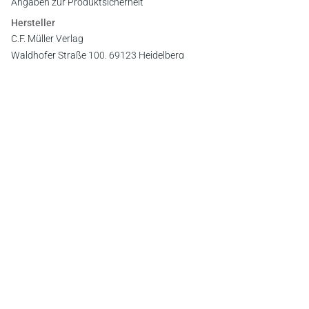
Angaben zur Produktsicherheit
Hersteller
C.F. Müller Verlag
Waldhofer Straße 100, 69123 Heidelberg
E-Mail:
info@cfmueller.de
Newsletter
Abonnieren Sie die kostenlosen Otto-Schmidt-Newsletter
und bleiben Sie über aktuelle Rechtsprechung,
Gesetzgebung und Produktneuheiten informiert!
Zur Abonnement-Auswahl