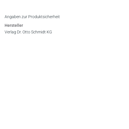
Angaben zur Produktsicherheit
Hersteller
Verlag Dr. Otto Schmidt KG
Gustav-Heinemann-Ufer 58, 50968 Köln
E-Mail:
info@otto-schmidt.de
Newsletter
Abonnieren Sie die kostenlosen Otto-Schmidt-Newsletter
und bleiben Sie über aktuelle Rechtsprechung,
Gesetzgebung und Produktneuheiten informiert!
Zur Abonnement-Auswahl