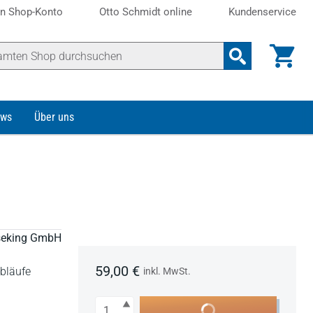
n Shop-Konto
Otto Schmidt online
Kundenservice
ws
Über uns
eseking GmbH
59,00 €
Abläufe
inkl. MwSt.
Anzahl
In den Warenkorb