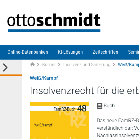
Direkt zum Inhalt
Online-Datenbanken
KI-Lösungen
Zeitschriften
Semi
Bücher
Insolvenz und Sanierung
Weiß/Kampf 
Weiß/Kampf
Insolvenzrecht für die er
Buch
Das neue FamRZ-Buc
verständlich dar: 
Nachlassinsolvenzv