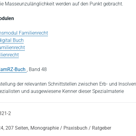
ie Masseunzulänglichkeit werden auf den Punkt gebracht.
Modulen
nsmodul Familienrecht
igital Buch
amilienrecht
lienrecht
FamRZ-Buch
,
Band 48
tellung der relevanten Schnittstellen zwischen Erb- und Insolve
ezialisten und ausgewiesene Kenner dieser Spezialmaterie
321-2
24,
207 Seiten,
Monographie / Praxisbuch / Ratgeber