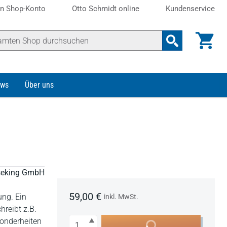
n Shop-Konto
Otto Schmidt online
Kundenservice
ws
Über uns
eseking GmbH
59,00 €
ung. Ein
inkl. MwSt.
reibt z.B.
Anzahl
sonderheiten
In den Warenkorb