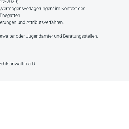
etz-2020)
 „Vermögensverlagerungen" im Kontext des
 Ehegatten
derungen und Attributsverfahren.
verwalter oder Jugendämter und Beratungsstellen.
echtsanwältin a.D.
ele Janlewing füllt gezielt eine „familienrechtliche Nische"
gleich, ob Anwalt, Richter oder Rechtspfleger –, der sich mit
rt sieht, einen hohen Nutzwert. Es ist uneingeschränkt