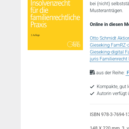
bei (nicht) selbsts
Musteranträgen.
Online in diesen 
Otto Schmidt Akti
Gieseking FamRZ-d
Gieseking-digital F
juris Familienrech
aus der Reihe:
Kompakte, gut l
Autorin verfügt
ISBN 978-3-7694-1
148 X 220 mm,
3. 