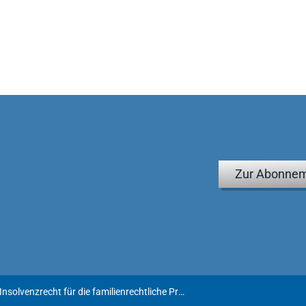
, 202 f.)
echtliche Praxis« ist auch in 3. Auflage eine breite Leserschaft
nschen, die sich von Janlewing über Grundlegendes des
 ins Bild setzen kann. Die Kaufempfehlung, die für die
t sich für die Neuerscheinung aufrechterhalten. Es ist und
tstelle von Insolvenz- und Familienrecht."
Pluskat, FuR 2025, 266 ff.)
Zur Abonnem
tlichen Fragestellungen befasst ist, dem ist der Griff zum Buch
xis" unbedingt zu empfehlen, denn es kombiniert
ndbarkeit und bietet damit einen echten Mehrwert für die
746)
Gabriele Janlewing | Insolvenzrecht für die familienrechtliche Praxis