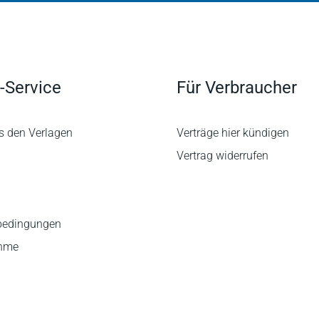
der 3. Auflage – auch für die Praxis der Insolvenzverwaltung
und Sanierungsrecht Christian Weiß, NZFam 2024, 1071)
-Service
Für Verbraucher
s den Verlagen
Verträge hier kündigen
Vertrag widerrufen
bedingungen
ahme