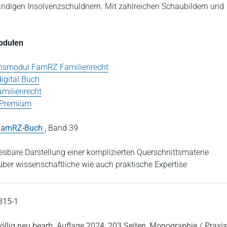
tändigen Insolvenzschuldnern. Mit zahlreichen Schaubildern und
Modulen
onsmodul FamRZ Familienrecht
igital Buch
amilienrecht
t Premium
FamRZ-Buch
,
Band 39
esbare Darstellung einer komplizierten Querschnittsmaterie
 über wissenschaftliche wie auch praktische Expertise
315-1
völlig neu bearb. Auflage 2024,
203 Seiten,
Monographie / Praxi