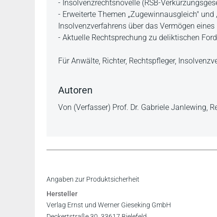
- Insolvenzrechtsnovelle (RSB-Verkürzungsges
- Erweiterte Themen „Zugewinnausgleich" und
Insolvenzverfahrens über das Vermögen eines
- Aktuelle Rechtsprechung zu deliktischen For
Für Anwälte, Richter, Rechtspfleger, Insolvenz
Autoren
Von (Verfasser) Prof. Dr. Gabriele Janlewing, R
„... Alles in allem: Das kompakte Werk von Gabri
Inhaltsverzeichnis
Angaben zur Produktsicherheit
aus und bietet jedem Familienrechtspraktiker – 
Hersteller
den Folgen einer Schuldnerinsolvenz konfrontie
Verlag Ernst und Werner Gieseking GmbH
empfehlenswert."
Deckertstraße 30, 33617 Bielefeld