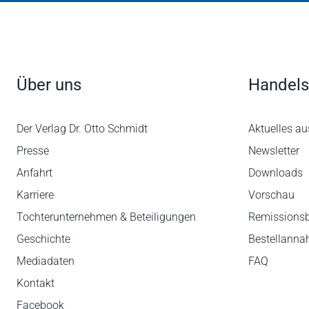
„... Sodass sich ohne Zweifel die Anschaffung 
– empfiehlt!"
(Rechtsanwalt und Fachanwalt für Insolvenz- 
Über uns
Handels
Der Verlag Dr. Otto Schmidt
Aktuelles au
Presse
Newsletter
Anfahrt
Downloads
Karriere
Vorschau
Tochterunternehmen & Beteiligungen
Remissions
Geschichte
Bestellann
Mediadaten
FAQ
Kontakt
Facebook