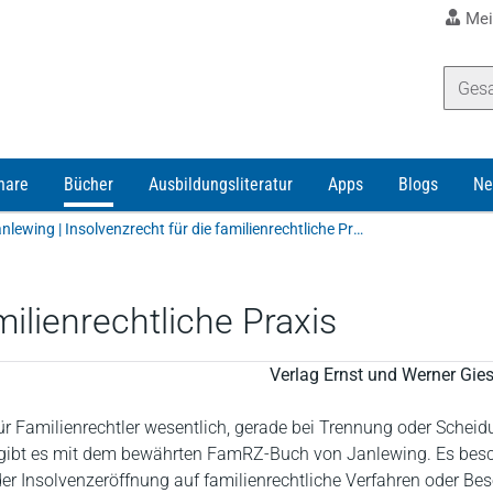
Mei
nare
Bücher
Ausbildungsliteratur
Apps
Blogs
Ne
Gabriele Janlewing | Insolvenzrecht für die familienrechtliche Praxis
milienrechtliche Praxis
Verlag Ernst und Werner Gi
für Familienrechtler wesentlich, gerade bei Trennung oder Scheid
gibt es mit dem bewährten FamRZ-Buch von Janlewing. Es besch
er Insolvenzeröffnung auf familienrechtliche Verfahren oder Be