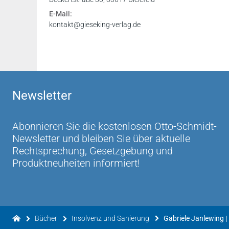
E-Mail:
(Richter am KG Dr. Martin Menne, RpflStud 2024
kontakt@gieseking-verlag.de
„... Fazit: Dem »Insolvenzrecht für die familienr
unter den fachlich befassten Anwendern zu wü
insolvenzrechdichen Familienrechts zuverlässig
Vorauflagen allseits ausgesprochen wurde, läss
Newsletter
bleibt das besondere Spezialbuch an der Schnit
(RA Thomas Pluskat und RAin/StBin Dr. Sorika 
Abonnieren Sie die kostenlosen Otto-Schmidt-
Newsletter und bleiben Sie über aktuelle
„... Wer als Familienrechtler mit insolvenzrech
Rechtsprechung, Gesetzgebung und
„Insolvenzrecht für die familienrechtliche Pra
Produktneuheiten informiert!
wissen¬schaftliche Tiefe mit praktischer Anwe
juristische Praxis."
(Direktor des AG Andreas Frank, FamRZ 2025, 
Bücher
Insolvenz und Sanierung