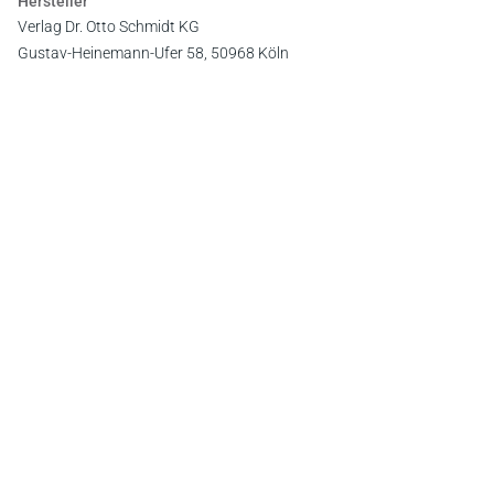
Hersteller
Verlag Dr. Otto Schmidt KG
Gustav-Heinemann-Ufer 58, 50968 Köln
E-Mail:
info@otto-schmidt.de
Newsletter
Abonnieren Sie die kostenlosen Otto-Schmidt-Newsletter
und bleiben Sie über aktuelle Rechtsprechung,
Gesetzgebung und Produktneuheiten informiert!
Zur Abonnement-Auswahl