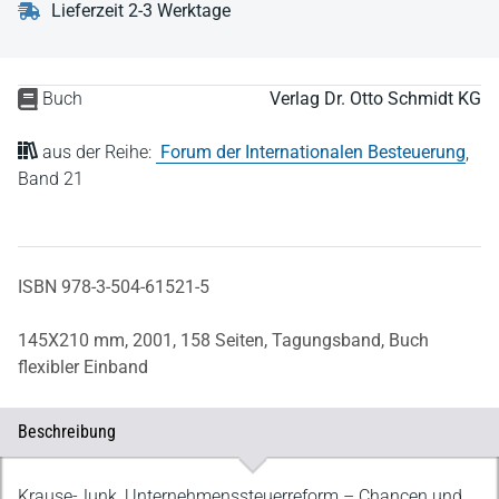
Lieferzeit 2-3 Werktage
Buch
Verlag Dr. Otto Schmidt KG
aus der Reihe:
Forum der Internationalen Besteuerung
,
Band 21
ISBN 978-3-504-61521-5
145X210 mm,
2001,
158 Seiten,
Tagungsband,
Buch
flexibler Einband
Beschreibung
Beschreibung
Krause-Junk, Unternehmenssteuerreform – Chancen und