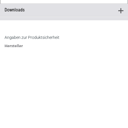
Downloads
+
Downloads
Inhaltsverzeichnis
Vorwort
Angaben zur Produktsicherheit
Hersteller
Verlag Dr. Otto Schmidt KG
Gustav-Heinemann-Ufer 58, 50968 Köln
E-Mail:
info@otto-schmidt.de
Newsletter
Abonnieren Sie die kostenlosen Otto-Schmidt-Newsletter
und bleiben Sie über aktuelle Rechtsprechung,