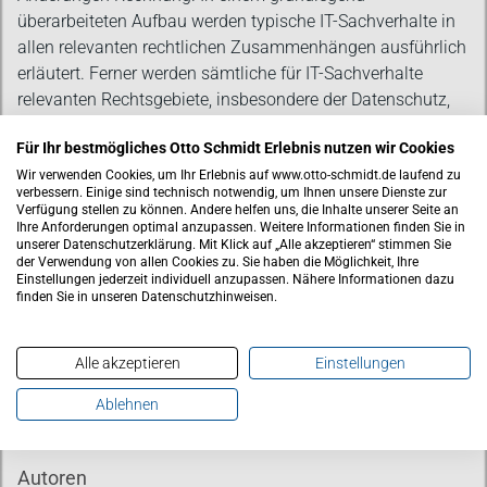
überarbeiteten Aufbau werden typische IT-Sachverhalte in
allen relevanten rechtlichen Zusammenhängen ausführlich
erläutert. Ferner werden sämtliche für IT-Sachverhalte
relevanten Rechtsgebiete, insbesondere der Datenschutz,
der (Urheber-)Rechtsschutz für Software, Datenbanken und
Für Ihr bestmögliches Otto Schmidt Erlebnis nutzen wir Cookies
sonstige digitale Güter, das Kartellrecht, das IT-
Wir verwenden Cookies, um Ihr Erlebnis auf www.otto-schmidt.de laufend zu
Vertragsrecht mit allgemeinem Teil und verschiedenen
verbessern. Einige sind technisch notwendig, um Ihnen unsere Dienste zur
Vertragstypen sowie das Verfahrensrecht, umfassend und
Verfügung stellen zu können. Andere helfen uns, die Inhalte unserer Seite an
Ihre Anforderungen optimal anzupassen. Weitere Informationen finden Sie in
detailliert dargestellt.
unserer Datenschutzerklärung. Mit Klick auf „Alle akzeptieren“ stimmen Sie
der Verwendung von allen Cookies zu. Sie haben die Möglichkeit, Ihre
Einstellungen jederzeit individuell anzupassen. Nähere Informationen dazu
Bei den einzelnen Vertragsgestaltungen werden sowohl
finden Sie in unseren Datenschutzhinweisen.
typische als auch spezielle Probleme veranschaulicht und
zahlreiche Lösungsvorschläge angeboten. Eine Vielzahl
von Vertragsmustern sowie Vertrags- und Klauselbeispiele
Alle akzeptieren
Einstellungen
stellen für den Rechtsberater wertvolle Orientierungshilfen
Ablehnen
dar.
Autoren