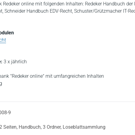
k Redeker online mit folgenden Inhalten: Redeker Handbuch der I
cht, Schneider Handbuch EDV-Recht, Schuster/Grützmacher IT-Re
Modulen
cht
:
3 x jährlich
bank "Redeker online" mit umfangreichen Inhalten
g
g
008-9
2 Seiten,
Handbuch,
3 Ordner,
Loseblattsammlung