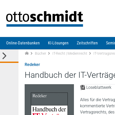
Direkt zum Inhalt
Online-Datenbanken
KI-Lösungen
Zeitschriften
Semi
Bücher
IT-Recht | Medienrecht
IT-Vertragsre
Redeker
Handbuch der IT-Verträg
Loseblattwerk
Alles für die Vertr
kommentierte Vertr
Vertragsrechts, de