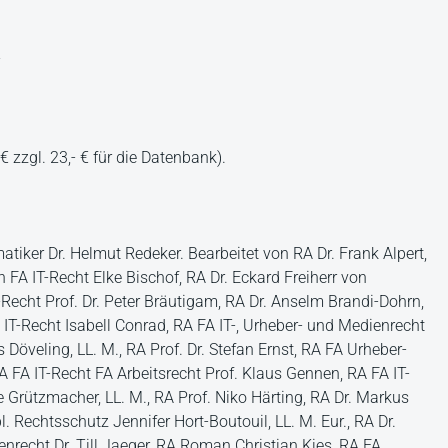
€ zzgl. 23,- € für die Datenbank).
tiker Dr. Helmut Redeker. Bearbeitet von RA Dr. Frank Alpert,
n FA IT-Recht Elke Bischof, RA Dr. Eckard Freiherr von
echt Prof. Dr. Peter Bräutigam, RA Dr. Anselm Brandi-Dohrn,
 IT-Recht Isabell Conrad, RA FA IT-, Urheber- und Medienrecht
 Döveling, LL. M., RA Prof. Dr. Stefan Ernst, RA FA Urheber-
 FA IT-Recht FA Arbeitsrecht Prof. Klaus Gennen, RA FA IT-
e Grützmacher, LL. M., RA Prof. Niko Härting, RA Dr. Markus
echtsschutz Jennifer Hort-Boutouil, LL. M. Eur., RA Dr.
nrecht Dr. Till Jaeger, RA Roman Christian Kies, RA FA