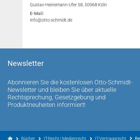
Gustav-Heinemann-Ufer 58, 50968 Köln
E-Mail:
info@otto-schmidt.de
Newsletter
Abonnieren Sie die kostenlosen Otto-Schmidt-
Newsletter und bleiben Sie über aktuelle
Rechtsprechung, Gesetzgebung und
Produktneuheiten informiert!
Bücher
IT-Recht | Medienrecht
IT-Vertragsrecht
Re