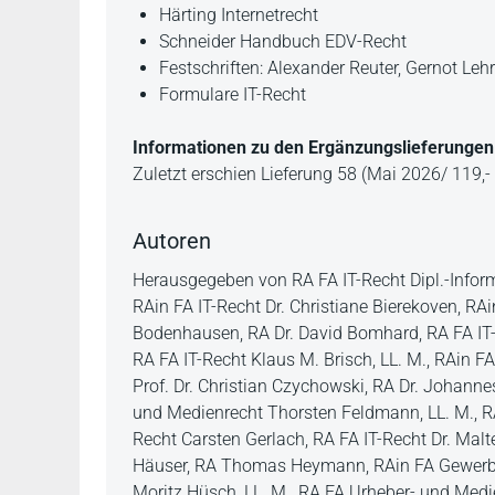
Härting Internetrecht
Schneider Handbuch EDV-Recht
Festschriften: Alexander Reuter, Gernot Lehr
Formulare IT-Recht
Informationen zu den Ergänzungslieferungen
Zuletzt erschien Lieferung 58 (Mai 2026/ 119,- 
Autoren
Herausgegeben von RA FA IT-Recht Dipl.-Informa
RAin FA IT-Recht Dr. Christiane Bierekoven, RAi
Bodenhausen, RA Dr. David Bomhard, RA FA IT-R
RA FA IT-Recht Klaus M. Brisch, LL. M., RAin FA
Prof. Dr. Christian Czychowski, RA Dr. Johannes
und Medienrecht Thorsten Feldmann, LL. M., RA
Recht Carsten Gerlach, RA FA IT-Recht Dr. Malt
Häuser, RA Thomas Heymann, RAin FA Gewerbl. R
Moritz Hüsch, LL. M., RA FA Urheber- und Medie