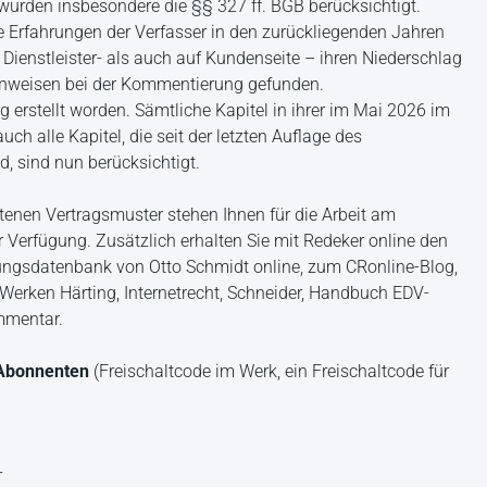
wurden insbesondere die §§ 327 ff. BGB berücksichtigt.
e Erfahrungen der Verfasser in den zurückliegenden Jahren
f Dienstleister- als auch auf Kundenseite – ihren Niederschlag
inweisen bei der Kommentierung gefunden.
g erstellt worden. Sämtliche Kapitel in ihrer im Mai 2026 im
h alle Kapitel, die seit der letzten Auflage des
d, sind nun berücksichtigt.
tenen Vertragsmuster stehen Ihnen für die Arbeit am
 Verfügung. Zusätzlich erhalten Sie mit Redeker online den
ngsdatenbank von Otto Schmidt online, zum CRonline-Blog,
erken Härting, Internetrecht, Schneider, Handbuch EDV-
mmentar.
r Abonnenten
(Freischaltcode im Werk, ein Freischaltcode für
r