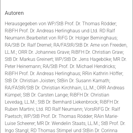
Autoren
Herausgegeben von WP/StB Prof. Dr. Thomas Rödder;
RiBFH Prof. Dr. Andreas Herlinghaus und Ltd. RD Ralf
Neumann.Bearbeitet von RiFG Dr. Holger Berninghaus;
RA/StB Dr. Ralf Dremel; RA/FAStR/StB Dr. Arne von Freeden,
LL.M.; ORR Dr. Johannes Grave; RiBFH Dr. Christian Graw;
StB Dr. Markus Greinert; WP/StB Dr. Jens Hageböke; MR Dr.
Peter Heinemann; RA/StB Prof. Dr. Michael Hendricks;
RiBFH Prof. Dr. Andreas Herlinghaus; RRin Kathrin Höffer;
StB Dr. Christian Joisten; StBin Dr. Susann Karnath;
RA/FAStR/StB Dr. Christian Kirchhain, LL.M.; ORR Andreas
Kümpel; StB Dr. Carsten Lange; RiBFH Dr. Christian
Levedag, LL.M.; StB Dr. Bernhard Liekenbrock; RiBFH Dr.
Ruben Martini; Ltd. RD Ralf Neumann; VorsRiFG Dr. Ralf
Paetsch; WP/StB Prof. Dr. Thomas Rödder; RAin Marie-
Luise Scheerer; MR Dr. Wendelin Staats, LL.M.; StB Prof. Dr.
Ingo Stangl; RD Thomas Stimpel und StBin Dr. Corinna