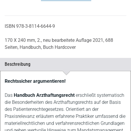
ISBN 978-3-8114-6644-9
170 X 240 mm,
2., neu bearbeitete Auflage 2021,
688
Seiten,
Handbuch,
Buch Hardcover
Beschreibung
Beschreibung
Rechtssicher argumentieren!
Das
Handbuch Arzthaftungsrecht
erschließt systematisch
die Besonderheiten des Arzthaftungsrechts auf der Basis
des Patientenrechtegesetzes. Orientiert an der
Praxisrelevanz erläutern erfahrene Praktiker umfassend die
materiellrechtlichen und verfahrensrechtlichen Grundlagen
und geben wertvolle Hinweise zum Mandatsmanagement