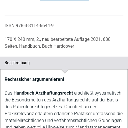
ISBN 978-3-8114-6644-9
170 X 240 mm,
2., neu bearbeitete Auflage 2021,
688
Seiten,
Handbuch,
Buch Hardcover
Beschreibung
Beschreibung
Rechtssicher argumentieren!
Das
Handbuch Arzthaftungsrecht
erschließt systematisch
die Besonderheiten des Arzthaftungsrechts auf der Basis
des Patientenrechtegesetzes. Orientiert an der
Praxisrelevanz erläutern erfahrene Praktiker umfassend die
materiellrechtlichen und verfahrensrechtlichen Grundlagen
und geben wertvolle Hinweise zum Mandatsmanagement