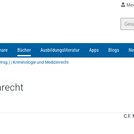
Mei
nare
Bücher
Ausbildungsliteratur
Apps
Blogs
Ne
Hrsg.) | Kriminologie und Medizinrecht
nrecht
C.F. 