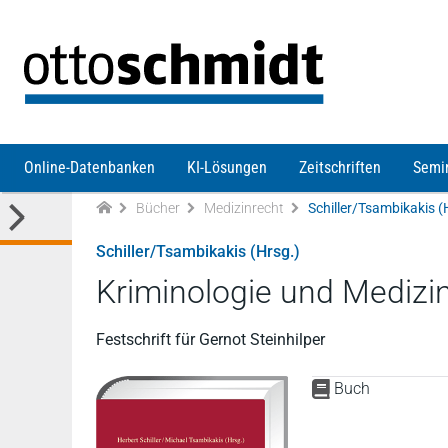
Direkt zum Inhalt
Online-Datenbanken
KI-Lösungen
Zeitschriften
Semi
Bücher
Medizinrecht
Schiller/Tsambikakis (
Schiller/Tsambikakis (Hrsg.)
Kriminologie und Medizi
Festschrift für Gernot Steinhilper
Buch