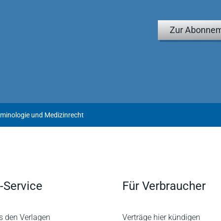
Zur Abonnem
riminologie und Medizinrecht
-Service
Für Verbraucher
s den Verlagen
Verträge hier kündigen