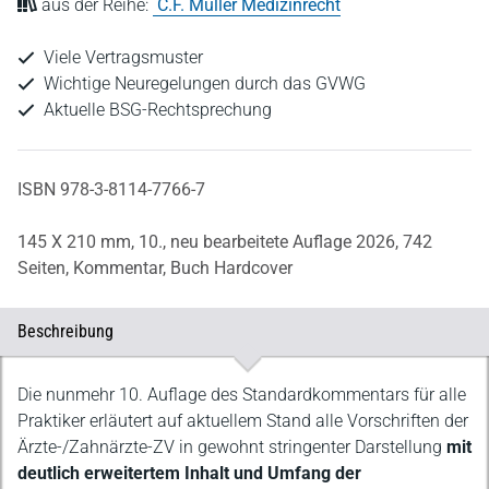
aus der Reihe:
C.F. Müller Medizinrecht
Viele Vertragsmuster
Wichtige Neuregelungen durch das GVWG
Aktuelle BSG-Rechtsprechung
ISBN 978-3-8114-7766-7
145 X 210 mm,
10., neu bearbeitete Auflage 2026,
742
Seiten,
Kommentar,
Buch Hardcover
Beschreibung
Beschreibung
Die nunmehr 10. Auflage des Standardkommentars für alle
Praktiker erläutert auf aktuellem Stand
alle Vorschriften der
Ärzte-/Zahnärzte-ZV in gewohnt stringenter Darstellung
mit
deutlich erweitertem Inhalt und Umfang der