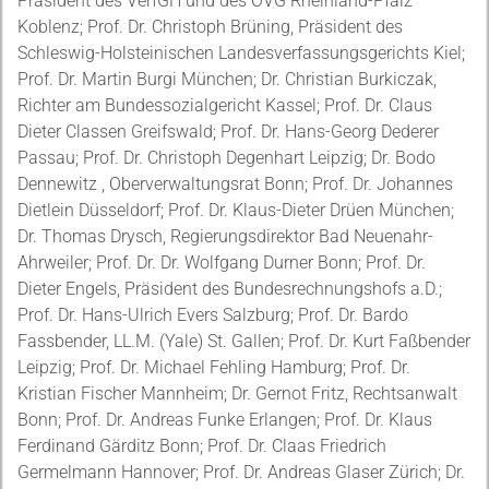
Präsident des VerfGH und des OVG Rheinland-Pfalz
Koblenz; Prof. Dr. Christoph Brüning, Präsident des
Schleswig-Holsteinischen Landesverfassungsgerichts Kiel;
Prof. Dr. Martin Burgi München; Dr. Christian Burkiczak,
Richter am Bundessozialgericht Kassel; Prof. Dr. Claus
Dieter Classen Greifswald; Prof. Dr. Hans-Georg Dederer
Passau; Prof. Dr. Christoph Degenhart Leipzig; Dr. Bodo
Dennewitz , Oberverwaltungsrat Bonn; Prof. Dr. Johannes
Dietlein Düsseldorf; Prof. Dr. Klaus-Dieter Drüen München;
Dr. Thomas Drysch, Regierungsdirektor Bad Neuenahr-
Ahrweiler; Prof. Dr. Dr. Wolfgang Durner Bonn; Prof. Dr.
Dieter Engels, Präsident des Bundesrechnungshofs a.D.;
Prof. Dr. Hans-Ulrich Evers Salzburg; Prof. Dr. Bardo
Fassbender, LL.M. (Yale) St. Gallen; Prof. Dr. Kurt Faßbender
Leipzig; Prof. Dr. Michael Fehling Hamburg; Prof. Dr.
Kristian Fischer Mannheim; Dr. Gernot Fritz, Rechtsanwalt
Bonn; Prof. Dr. Andreas Funke Erlangen; Prof. Dr. Klaus
Ferdinand Gärditz Bonn; Prof. Dr. Claas Friedrich
Germelmann Hannover; Prof. Dr. Andreas Glaser Zürich; Dr.