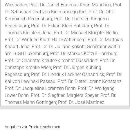
Wiesbaden; Prof. Dr. Daniel-Erasmus Khan München; Prof.
Dr. Sebastian Graf von Kielmansegg Kiel; Prof. Dr. Otto
Kimminich Regensburg; Prof. Dr. Thorsten Kingreen
Regensburg; Prof. Dr. Eckart Klein Potsdam; Prof. Dr.
Thomas Kleinlein Jena; Prof. Dr. Michael Kloepfer Berlin;
Prof. Dr. Winfried Kluth Halle-Wittenberg; Prof. Dr. Matthias
Knauff Jena; Prof. Dr. Dr. Juliane Kokott, Generalanwältin
am EuGH Luxemburg; Prof. Dr. Markus Kotzur Hamburg;
Prof. Dr. Charlotte Kreuter-Kirchhof Düsseldorf; Prof. Dr.
Christoph Krönke Wien; Prof. Dr. Jürgen Kühling
Regensburg; Prof. Dr. Hendrik Lackner Osnabrück; Prof. Dr.
Kai von Lewinski Passau; Prof. Dr. Dieter Lorenz Konstanz;
Prof. Dr. Jacqueline Lorenzen Bonn; Prof. Dr. Wolfgang
Löwer Bonn; Prof. Dr. Siegfried Magiera Speyer; Prof. Dr.
Thomas Mann Göttingen; Prof. Dr. José Martínez
Göttingen; Rüdiger Meixner, Ministerialrat Wiesbaden; Prof.
Dr. Eberhard Menzel Kiel; Prof. Dr. Lothar Michael
Düsseldorf; Prof. Dr. Stefan Mückl Rom; Prof. Dr. Ralf
Angaben zur Produktsicherheit