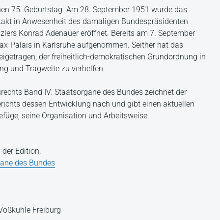
inen 75. Geburtstag. Am 28. September 1951 wurde das
estakt in Anwesenheit des damaligen Bundespräsidenten
ers Konrad Adenauer eröffnet. Bereits am 7. September
Max-Palais in Karlsruhe aufgenommen. Seither hat das
getragen, der freiheitlich-demokratischen Grundordnung in
g und Tragweite zu verhelfen.
srechts Band IV: Staatsorgane des Bundes zeichnet der
ichts dessen Entwicklung nach und gibt einen aktuellen
efüge, seine Organisation und Arbeitsweise.
 der Edition:
gane des Bundes
s Voßkuhle Freiburg