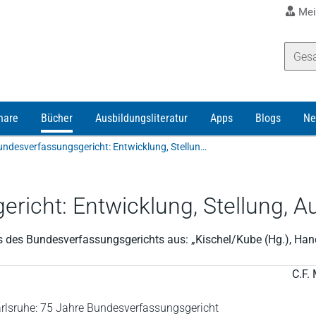
Mei
nare
Bücher
Ausbildungsliteratur
Apps
Blogs
Ne
Voßkuhle | Das Bundesverfassungsgericht: Entwicklung, Stellung, Aufgaben
richt: Entwicklung, Stellung, 
s des Bundesverfassungsgerichts aus: „Kischel/Kube (Hg.), Ha
C.F. 
rlsruhe: 75 Jahre Bundesverfassungsgericht