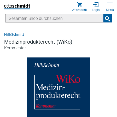
Direkt zum Inhalt
Warenkorb
Login
Menü
Hill/Schmitt
Medizinprodukterecht (WiKo)
Kommentar