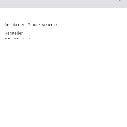
Downloads
Inhaltsverzeichnis
Leseprobe
Leseprobe
Angaben zur Produktsicherheit
Leseprobe
Hersteller
Leseprobe
C.F. Müller Verlag
Waldhofer Straße 100, 69123 Heidelberg
E-Mail:
info@cfmueller.de
Newsletter
Abonnieren Sie die kostenlosen Otto-Schmidt-Newsletter
und bleiben Sie über aktuelle Rechtsprechung,
Gesetzgebung und Produktneuheiten informiert!