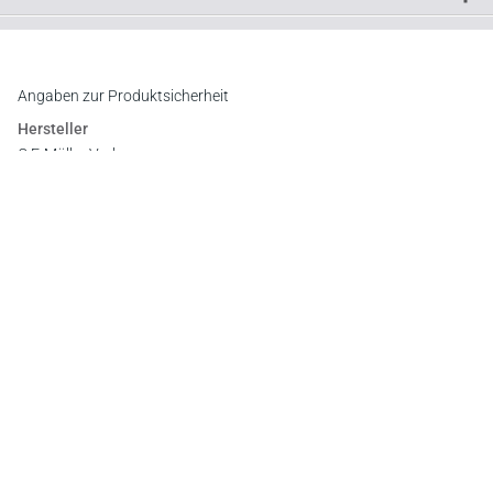
Downloads
Inhaltsverzeichnis
Register
Leseprobe
Angaben zur Produktsicherheit
Hersteller
C.F. Müller Verlag
Waldhofer Straße 100, 69123 Heidelberg
E-Mail:
info@cfmueller.de
Newsletter
Abonnieren Sie die kostenlosen Otto-Schmidt-Newsletter
und bleiben Sie über aktuelle Rechtsprechung,
Gesetzgebung und Produktneuheiten informiert!