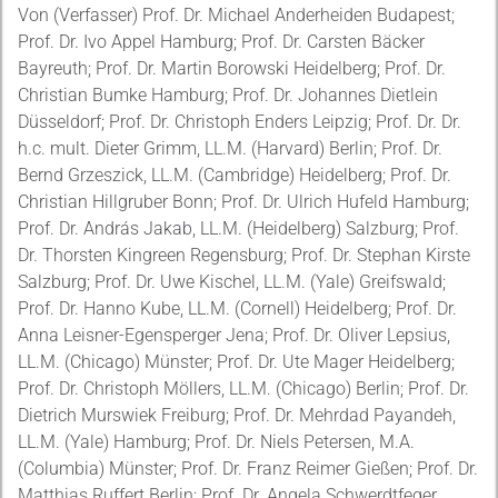
Von (Verfasser) Prof. Dr. Michael Anderheiden Budapest;
Prof. Dr. Ivo Appel Hamburg; Prof. Dr. Carsten Bäcker
Bayreuth; Prof. Dr. Martin Borowski Heidelberg; Prof. Dr.
Christian Bumke Hamburg; Prof. Dr. Johannes Dietlein
Düsseldorf; Prof. Dr. Christoph Enders Leipzig; Prof. Dr. Dr.
h.c. mult. Dieter Grimm, LL.M. (Harvard) Berlin; Prof. Dr.
Bernd Grzeszick, LL.M. (Cambridge) Heidelberg; Prof. Dr.
Christian Hillgruber Bonn; Prof. Dr. Ulrich Hufeld Hamburg;
Prof. Dr. András Jakab, LL.M. (Heidelberg) Salzburg; Prof.
Dr. Thorsten Kingreen Regensburg; Prof. Dr. Stephan Kirste
Salzburg; Prof. Dr. Uwe Kischel, LL.M. (Yale) Greifswald;
Prof. Dr. Hanno Kube, LL.M. (Cornell) Heidelberg; Prof. Dr.
Anna Leisner-Egensperger Jena; Prof. Dr. Oliver Lepsius,
LL.M. (Chicago) Münster; Prof. Dr. Ute Mager Heidelberg;
Prof. Dr. Christoph Möllers, LL.M. (Chicago) Berlin; Prof. Dr.
Dietrich Murswiek Freiburg; Prof. Dr. Mehrdad Payandeh,
LL.M. (Yale) Hamburg; Prof. Dr. Niels Petersen, M.A.
(Columbia) Münster; Prof. Dr. Franz Reimer Gießen; Prof. Dr.
Matthias Ruffert Berlin; Prof. Dr. Angela Schwerdtfeger