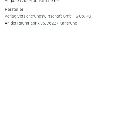
Angaben zur Produktsicherheit
Hersteller
Verlag Versicherungswirtschaft GmbH & Co. KG
An der RaumFabrik 35, 76227 Karlsruhe
E-Mail:
vertrieb@vvw.de
Newsletter
Abonnieren Sie die kostenlosen Otto-Schmidt-Newsletter
und bleiben Sie über aktuelle Rechtsprechung,
Gesetzgebung und Produktneuheiten informiert!
Zur Abonnement-Auswahl