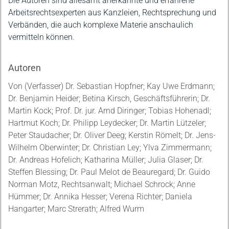
Die Autoren sind allesamt anerkannte und erfahrene
Arbeitsrechtsexperten aus Kanzleien, Rechtsprechung und
Verbänden, die auch komplexe Materie anschaulich
vermitteln können.
Autoren
Von (Verfasser) Dr. Sebastian Hopfner; Kay Uwe Erdmann;
Dr. Benjamin Heider; Betina Kirsch, Geschäftsführerin; Dr.
Martin Kock; Prof. Dr. jur. Arnd Diringer; Tobias Hohenadl;
Hartmut Koch; Dr. Philipp Leydecker; Dr. Martin Lützeler;
Peter Staudacher; Dr. Oliver Deeg; Kerstin Römelt; Dr. Jens-
Wilhelm Oberwinter; Dr. Christian Ley; Ylva Zimmermann;
Dr. Andreas Hofelich; Katharina Müller; Julia Glaser; Dr.
Steffen Blessing; Dr. Paul Melot de Beauregard; Dr. Guido
Norman Motz, Rechtsanwalt; Michael Schrock; Anne
Hümmer; Dr. Annika Hesser; Verena Richter; Daniela
Hangarter; Marc Strerath; Alfred Wurm