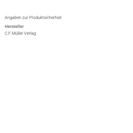
Vorwort
Register
Angaben zur Produktsicherheit
Hersteller
C.F. Müller Verlag
Waldhofer Straße 100, 69123 Heidelberg
E-Mail:
info@cfmueller.de
Newsletter
Abonnieren Sie die kostenlosen Otto-Schmidt-Newsletter
und bleiben Sie über aktuelle Rechtsprechung,
Gesetzgebung und Produktneuheiten informiert!
Zur Abonnement-Auswahl