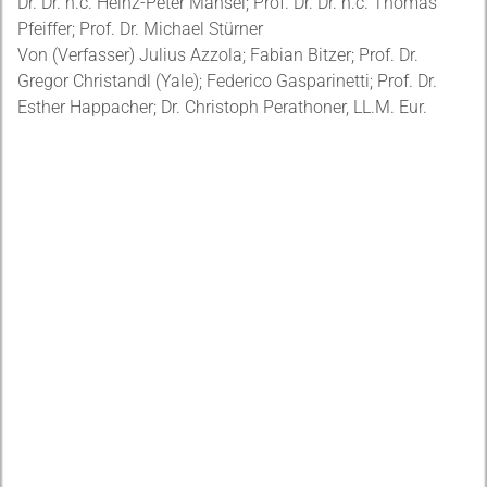
Dr. Dr. h.c. Heinz-Peter Mansel; Prof. Dr. Dr. h.c. Thomas
Pfeiffer; Prof. Dr. Michael Stürner
Von (Verfasser) Julius Azzola; Fabian Bitzer; Prof. Dr.
Gregor Christandl (Yale); Federico Gasparinetti; Prof. Dr.
Esther Happacher; Dr. Christoph Perathoner, LL.M. Eur.