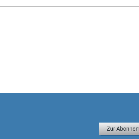
nd Gestaltung geben die Autoren ... praktische Empfehlungen
satz nicht nur in der öffentlichen Verwaltung
ndere darin begründet, dass er aktuell wissenschaftlich
ndschau 2014, 317
Zur Abonnem