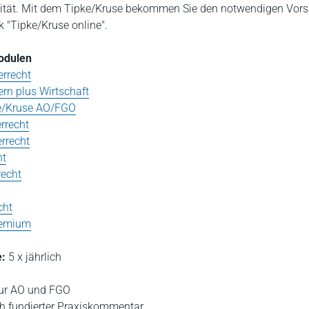
lität. Mit dem Tipke/Kruse bekommen Sie den notwendigen Vors
 "Tipke/Kruse online".
Modulen
rrecht
rn plus Wirtschaft
e/Kruse AO/FGO
rrecht
errecht
ht
recht
cht
Premium
:
5 x jährlich
ur AO und FGO
h fundierter Praxiskommentar