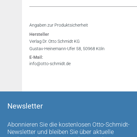
"Mit offensichtlicher Lust auch an Beratung u
Inhaltsverzeichnis
Angaben zur Produktsicherheit
und taktische Ratschläge...."
Leseprobe
Hersteller
RAin FAStR Alexandra Mack, FR 2017, 307
Verlag Dr. Otto Schmidt KG
Gustav-Heinemann-Ufer 58, 50968 Köln
„Der Kommentar von Tipke/Kruse ist für den Ein
E-Mail:
uneingeschränkt zu empfehlen. Dies ist insbeso
info@otto-schmidt.de
fundiert und praxistauglich ist.“
Prof. Dr. Jens M. Schmittmann Verwaltungsru
Newsletter
Abonnieren Sie die kostenlosen Otto-Schmidt-
Newsletter und bleiben Sie über aktuelle