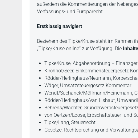
außerdem die Kommentierungen der Nebenges
Verfassungs- und Europarecht.
Erstklassig navigiert
Beziehern des Tipke/Kruse steht im Rahmen i
„Tipke/Kruse online“ zur Verfügung. Die
Inhalt
Tipke/Kruse, Abgabenordnung – Finanzge
Kirchhof/Seer, Einkommensteuergesetz K
Rödder/Herlinghaus/Neumann, Körperscha
Wäger, Umsatzsteuergesetz Kommentar
Wendt/Suchanek/Möllmann/Heinemann, G
Rödder/Herlinghaus/van Lishaut, Umwand
Behrens/Wachter, Grunderwerbsteuergese
von Oertzen/Loose, Erbschaftsteuer- und
Tipke/Lang, Steuerrecht
Gesetze, Rechtsprechung und Verwaltungs