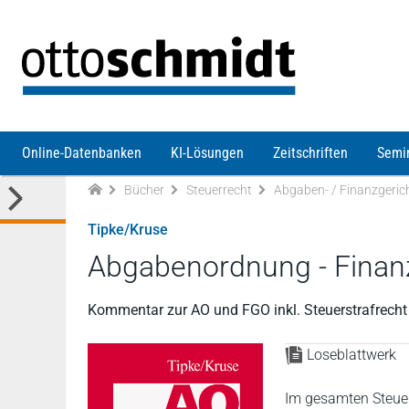
Direkt zum Inhalt
Online-Datenbanken
KI-Lösungen
Zeitschriften
Semi
Bücher
Steuerrecht
Abgaben- / Finanzgeri
Tipke/Kruse
Abgabenordnung - Finan
Kommentar zur AO und FGO inkl. Steuerstrafrecht
Loseblattwerk
Im gesamten Steuer