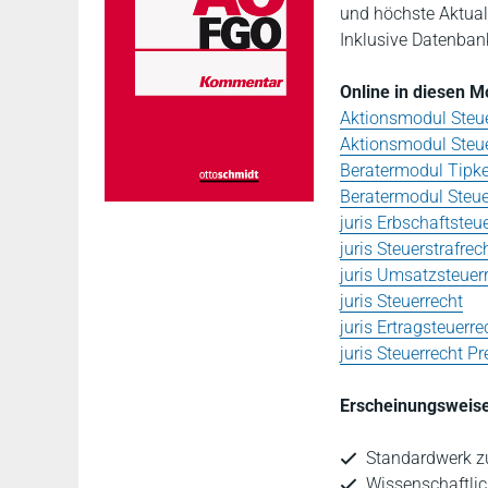
und höchste Aktua
Inklusive Datenbank
Online in diesen 
Aktionsmodul Steue
Aktionsmodul Steue
Beratermodul Tipk
Beratermodul Steue
juris Erbschaftsteu
juris Steuerstrafrec
juris Umsatzsteuer
juris Steuerrecht
juris Ertragsteuerre
juris Steuerrecht 
Erscheinungsweise
Standardwerk z
Wissenschaftlic