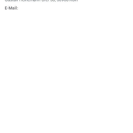
E-Mail:
info@otto-schmidt.de
Newsletter
Abonnieren Sie die kostenlosen Otto-Schmidt-Newsletter
und bleiben Sie über aktuelle Rechtsprechung,
Gesetzgebung und Produktneuheiten informiert!
Zur Abonnement-Auswahl