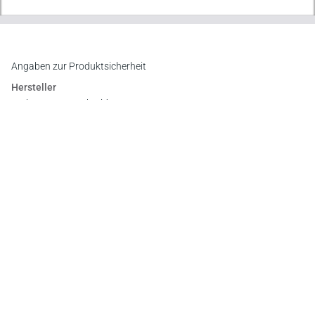
Angaben zur Produktsicherheit
Hersteller
Verlag Dr. Otto Schmidt KG
Gustav-Heinemann-Ufer 58, 50968 Köln
E-Mail:
info@otto-schmidt.de
Newsletter
Abonnieren Sie die kostenlosen Otto-Schmidt-Newsletter
und bleiben Sie über aktuelle Rechtsprechung,
Gesetzgebung und Produktneuheiten informiert!