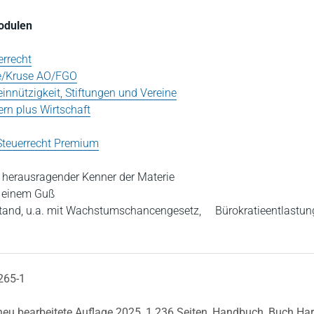
Modulen
rrecht
e/Kruse AO/FGO
nnützigkeit, Stiftungen und Vereine
rn plus Wirtschaft
 Steuerrecht Premium
in herausragender Kenner der Materie
s einem Guß
Stand, u.a. mit Wachstumschancengesetz, Bürokratieentlastun
265-1
 neu bearbeitete Auflage 2025,
1.236 Seiten,
Handbuch,
Buch Har