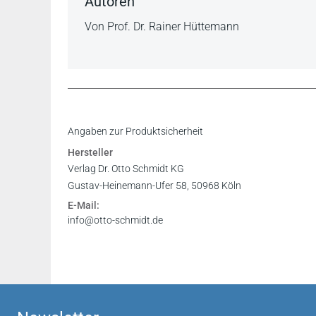
Autoren
Von Prof. Dr. Rainer Hüttemann
Lesen Sie hier die ausführliche Rezension von 
Inhaltsverzeichnis
Angaben zur Produktsicherheit
Leseprobe
Hersteller
Prof. Dr. Birgit Weitemeyer
, npoR 2023, 155 f
Verlag Dr. Otto Schmidt KG
Erschließung des umfangreichen Stoffes, tiefgr
Gustav-Heinemann-Ufer 58, 50968 Köln
praktischer Verwendbarkeit sucht ihresgleichen 
E-Mail:
neuen Auflage wird die "Grüne Bibel" damit unv
info@otto-schmidt.de
praktische Beratung auf allen Rechtsgebieten de