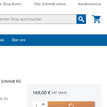
n Shop-Konto
Otto Schmidt online
Kundenservice
ws
Über uns
to Schmidt KG
169,00 €
inkl. MwSt.
is zu
Anzahl
In den Warenkorb