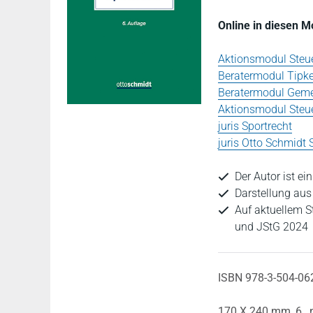
Online in diesen 
Aktionsmodul Steue
Beratermodul Tipk
Beratermodul Gemei
Aktionsmodul Steue
juris Sportrecht
juris Otto Schmidt
Der Autor ist e
Darstellung au
Auf aktuellem 
und JStG 2024
ISBN 978-3-504-06
170 X 240 mm,
6.,