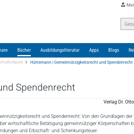
Mei
nare
Bücher
Ausbildungsliteratur
Apps
Blogs
Ne
Profit-Recht
Hüttemann | Gemeinnützigkeitsrecht und Spendenrecht
 und Spendenrecht
Verlag Dr. Ot
einnützigkeitsrecht und Spendenrecht: Von den Grundlagen der
ber wirtschaftliche Betätigung gemeinnütziger Körperschaften b
ndungen und Erbschaft- und Schenkungsteuer.