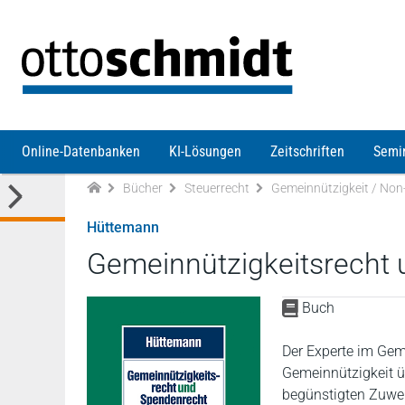
Direkt zum Inhalt
Online-Datenbanken
KI-Lösungen
Zeitschriften
Semi
Bücher
Steuerrecht
Gemeinnützigkeit / Non-
Hüttemann
Gemeinnützigkeitsrecht
Buch
Der Experte im Gem
Gemeinnützigkeit ü
begünstigten Zuwe