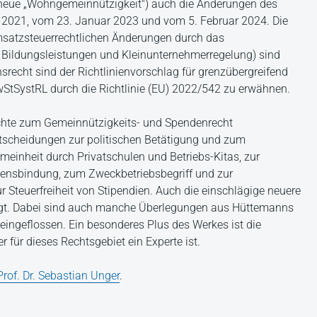
, neue „Wohngemeinnützigkeit") auch die Änderungen des
2021, vom 23. Januar 2023 und vom 5. Februar 2024. Die
msatzsteuerrechtlichen Änderungen durch das
 Bildungsleistungen und Kleinunternehmerregelung) sind
srecht sind der Richtlinienvorschlag für grenzübergreifend
wStSystRL durch die Richtlinie (EU) 2022/542 zu erwähnen.
ichte zum Gemeinnützigkeits- und Spendenrecht
ntscheidungen zur politischen Betätigung und zum
meinheit durch Privatschulen und Betriebs-Kitas, zur
gensbindung, zum Zweckbetriebsbegriff und zur
Steuerfreiheit von Stipendien. Auch die einschlägige neuere
htigt. Dabei sind auch manche Überlegungen aus Hüttemanns
eingeflossen. Ein besonderes Plus des Werkes ist die
r für dieses Rechtsgebiet ein Experte ist.
Prof. Dr. Sebastian Unger
.