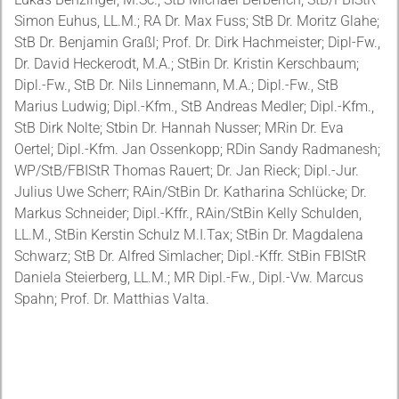
Simon Euhus, LL.M.; RA Dr. Max Fuss; StB Dr. Moritz Glahe;
StB Dr. Benjamin Graßl; Prof. Dr. Dirk Hachmeister; Dipl-Fw.,
Dr. David Heckerodt, M.A.; StBin Dr. Kristin Kerschbaum;
Dipl.-Fw., StB Dr. Nils Linnemann, M.A.; Dipl.-Fw., StB
Marius Ludwig; Dipl.-Kfm., StB Andreas Medler; Dipl.-Kfm.,
StB Dirk Nolte; Stbin Dr. Hannah Nusser; MRin Dr. Eva
Oertel; Dipl.-Kfm. Jan Ossenkopp; RDin Sandy Radmanesh;
WP/StB/FBIStR Thomas Rauert; Dr. Jan Rieck; Dipl.-Jur.
Julius Uwe Scherr; RAin/StBin Dr. Katharina Schlücke; Dr.
Markus Schneider; Dipl.-Kffr., RAin/StBin Kelly Schulden,
LL.M., StBin Kerstin Schulz M.I.Tax; StBin Dr. Magdalena
Schwarz; StB Dr. Alfred Simlacher; Dipl.-Kffr. StBin FBIStR
Daniela Steierberg, LL.M.; MR Dipl.-Fw., Dipl.-Vw. Marcus
Spahn; Prof. Dr. Matthias Valta.