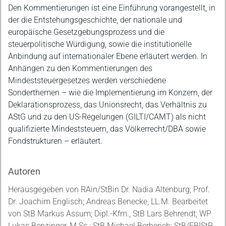
Den Kommentierungen ist eine Einführung vorangestellt, in
der die Entstehungsgeschichte, der nationale und
europäische Gesetzgebungsprozess und die
steuerpolitische Würdigung, sowie die institutionelle
Anbindung auf internationaler Ebene erläutert werden. In
Anhängen zu den Kommentierungen des
Mindeststeuergesetzes werden verschiedene
Sonderthemen – wie die Implementierung im Konzern, der
Deklarationsprozess, das Unionsrecht, das Verhältnis zu
AStG und zu den US-Regelungen (GILTI/CAMT) als nicht
qualifizierte Mindeststeuern, das Völkerrecht/DBA sowie
Fondstrukturen – erläutert.
Autoren
Herausgegeben von RAin/StBin Dr. Nadia Altenburg; Prof.
Dr. Joachim Englisch; Andreas Benecke, LL.M. Bearbeitet
von StB Markus Assum; Dipl.-Kfm., StB Lars Behrendt; WP
Lukas Benzinger, M.Sc.; StB Michael Berberich; StB/FBIStR