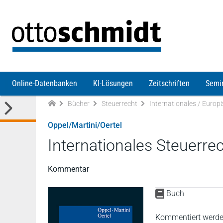
Direkt zum Inhalt
Online-Datenbanken
KI-Lösungen
Zeitschriften
Semi
Bücher
Steuerrecht
Internationales / Europ
Oppel/Martini/Oertel
Internationales Steuerre
Kommentar
Buch
Kommentiert werden