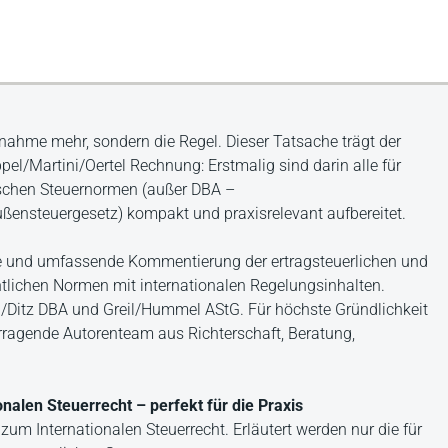
ahme mehr, sondern die Regel. Dieser Tatsache trägt der
el/Martini/Oertel Rechnung: Erstmalig sind darin alle für
utschen Steuernormen (außer DBA –
nsteuergesetz) kompakt und praxisrelevant aufbereitet.
he und umfassende Kommentierung der ertragsteuerlichen und
htlichen Normen mit internationalen Regelungsinhalten.
d/Ditz DBA und Greil/Hummel AStG. Für höchste Gründlichkeit
orragende Autorenteam aus Richterschaft, Beratung,
alen Steuerrecht – perfekt für die Praxis
um Internationalen Steuerrecht. Erläutert werden nur die für