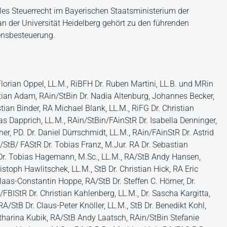
onales Steuerrecht im Bayerischen Staatsministerium der
an der Universität Heidelberg gehört zu den führenden
ensbesteuerung.
rian Oppel, LL.M., RiBFH Dr. Ruben Martini, LL.B. und MRin
stian Adam, RAin/StBin Dr. Nadia Altenburg, Johannes Becker,
tian Binder, RA Michael Blank, LL.M., RiFG Dr. Christian
s Dapprich, LL.M., RAin/StBin/FAinStR Dr. Isabella Denninger,
er, PD. Dr. Daniel Dürrschmidt, LL.M., RAin/FAinStR Dr. Astrid
RA/StB/ FAStR Dr. Tobias Franz, M.Jur. RA Dr. Sebastian
Dr. Tobias Hagemann, M.Sc., LL.M., RA/StB Andy Hansen,
stoph Hawlitschek, LL.M., StB Dr. Christian Hick, RA Eric
Claas-Constantin Hoppe, RA/StB Dr. Steffen C. Hörner, Dr.
FBIStR Dr. Christian Kahlenberg, LL.M., Dr. Sascha Kargitta,
A/StB Dr. Claus-Peter Knöller, LL.M., StB Dr. Benedikt Kohl,
atharina Kubik, RA/StB Andy Laatsch, RAin/StBin Stefanie