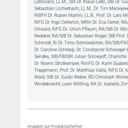
Latrovalis, LL.M., StA Dr. Klaus Liebl, StB Dr. 
Sebastian Löcherbach, LL.M., Dr. Tim Maciejews
RiBFH Dr. Ruben Martini, LL.B., Prof. Dr. Lars Mi
RiFG Dr. Ingo Oellerich, MRin Dr. Eva Oertel, R
Ortwald, RiFG Dr. Ulrich Pflaum, RA/StB Dr. Mich
Redeker, RA/StB Dr. Sebastian Röger, StB Prof.
Schmidt, Ri Dr. Timo Schmiedchen, RA/StB/FASt
Dr. Caroline Schrepp, Dr. Constanze Schwager
Sendke, StB/FBIStR Julian Solowjeff, Charlotte 
Dr. Noemi Strotkemper, RiinFG Dr. Karin Suabe
Trappmann, Prof. Dr. Matthias Valta, RiFG Dr.
Wald, StB Dr. Guido Weber, RD Christoph Wicher,
Windeknecht, Leon Wittling, RA Dr. Isabella 
Inhaltsverzeichnis
Angaben zur Produktsicherheit