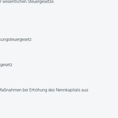
er wesentlichen Steuergesetze.
kungsteuergesetz
sgesetz
e Maßnahmen bei Erhöhung des Nennkapitals aus