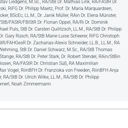
Gustav Liedgens, M.Sc., RA/StB Dr. Mathias Link, RA/FAStR Dr.
ki, RiFG Dr. Philipp Maetz, Prof. Dr. Maria Marquardsen,
cker, BScEc, LL.M., Dr. Janik Müller, RAin Dr. Elena Münster,
A/StB/FAStR/FBIStR Dr. Florian Oppel, RA/Ri Dr. Dominik
ael Puls, StB Dr. Carsten Quilitzsch, LL.M., RA/StB Dr. Philipp
 Dr. Gary Rüsch, RA/StB Marie-Luise Scheerer, RiFG Christoph
R/FAHGesR Dr. Zacharias-Alexis Schneider, LL.B., LL.M., RA
-Wehming, StB Dr. Daniel Schwarz, M.Sc., RA/StB Thomas
Stange, RA/StB Dr. Peter Stark, Dr. Robert Stendel, RAin/StBin
dissen, RA/FAStR Dr. Christian Süß, RA Maximilian
 Max Vogel, RiinBFH Dr. Franziska von Freeden, RiinBFH Anja
 RA/StB Dr. Ulrich Wilke, LL.M., RA/StB Dr. Philipp
Zimmerl, Noah Zimmermann.