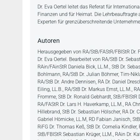
Dr. Eva Oertel leitet das Referat für Internati
Finanzen und für Heimat. Die Lehrbeauftragte 
Experten für grenzüberschreitende Unternehm
Autoren
Herausgegeben von RA/StB/FAStR/FBIStR Dr. Flo
Dr. Eva Oertel. Bearbeitet von RA/StB Dr. Seba
RAin/FAinStR Daniela Bick, LL.M., StB Dr. Sebas
Bohlmann, RA/StB Dr. Julian Böhmer, Tim-Nikla
RA/StB Dr. Andre Dennisen, RA Dr. Daniel Dresch
Eiling, LL.B., RA/StB Dr. Markus Ernst, LL.M., 
Fromme, StB Dr. Ronald Gebhardt, StB/FBIStR 
RA/FAStR Dr. Lars H. Haverkamp, LL.M., RA Chri
Hillebrand, StB Dr. Sebastian Hölscher, RA Dr. 
Gabriel Hörnicke, LL.M, RD Fabian Janisch, StB/
RiFG Dr. Thomas Keß, StB Dr. Cornelia Kindler, R
StB/FBIStR Sebastian Krüger, LLM., RAin Dr. K