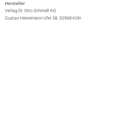
Hersteller
Verlag Dr. Otto Schmidt KG
Gustav-Heinemann-Ufer 58, 50968 Köln
E-Mail:
info@otto-schmidt.de
Newsletter
Abonnieren Sie die kostenlosen Otto-Schmidt-Newsletter
und bleiben Sie über aktuelle Rechtsprechung,
Gesetzgebung und Produktneuheiten informiert!
Zur Abonnement-Auswahl