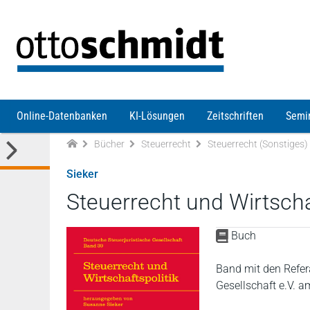
Direkt zum Inhalt
Online-Datenbanken
KI-Lösungen
Zeitschriften
Semi
Bücher
Steuerrecht
Steuerrecht (Sonstiges)
Sieker
Steuerrecht und Wirtscha
Buch
Band mit den Refer
Gesellschaft e.V. a