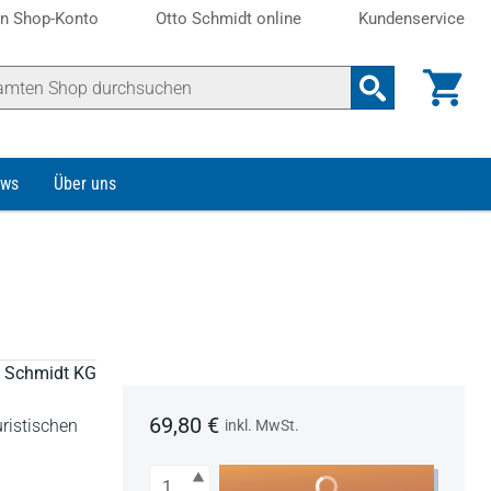
n Shop-Konto
Otto Schmidt online
Kundenservice
ws
Über uns
to Schmidt KG
69,80 €
ristischen
inkl. MwSt.
Anzahl
In den Warenkorb