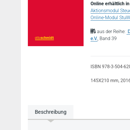
Online erhältlich 
Aktionsmodul Steue
Online-Modul StuW 
aus der Reihe:
D
e.V.
,
Band 39
ISBN 978-3-504-62
145X210 mm,
201
Beschreibung