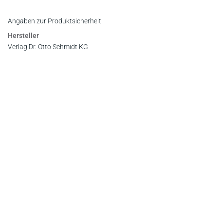
Angaben zur Produktsicherheit
Hersteller
Verlag Dr. Otto Schmidt KG
Gustav-Heinemann-Ufer 58, 50968 Köln
E-Mail:
info@otto-schmidt.de
Newsletter
Abonnieren Sie die kostenlosen Otto-Schmidt-Newsletter
und bleiben Sie über aktuelle Rechtsprechung,
Gesetzgebung und Produktneuheiten informiert!
Zur Abonnement-Auswahl