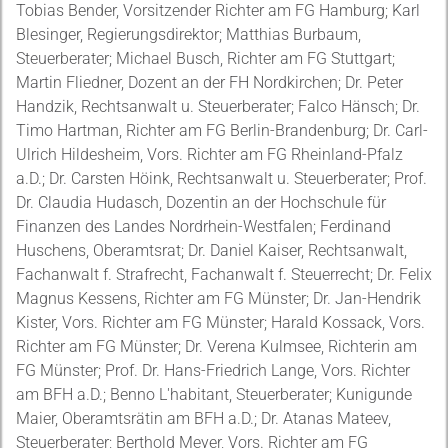
Tobias Bender, Vorsitzender Richter am FG Hamburg; Karl
Blesinger, Regierungsdirektor; Matthias Burbaum,
Steuerberater; Michael Busch, Richter am FG Stuttgart;
Martin Fliedner, Dozent an der FH Nordkirchen; Dr. Peter
Handzik, Rechtsanwalt u. Steuerberater; Falco Hänsch; Dr.
Timo Hartman, Richter am FG Berlin-Brandenburg; Dr. Carl-
Ulrich Hildesheim, Vors. Richter am FG Rheinland-Pfalz
a.D.; Dr. Carsten Höink, Rechtsanwalt u. Steuerberater; Prof.
Dr. Claudia Hudasch, Dozentin an der Hochschule für
Finanzen des Landes Nordrhein-Westfalen; Ferdinand
Huschens, Oberamtsrat; Dr. Daniel Kaiser, Rechtsanwalt,
Fachanwalt f. Strafrecht, Fachanwalt f. Steuerrecht; Dr. Felix
Magnus Kessens, Richter am FG Münster; Dr. Jan-Hendrik
Kister, Vors. Richter am FG Münster; Harald Kossack, Vors.
Richter am FG Münster; Dr. Verena Kulmsee, Richterin am
FG Münster; Prof. Dr. Hans-Friedrich Lange, Vors. Richter
am BFH a.D.; Benno L'habitant, Steuerberater; Kunigunde
Maier, Oberamtsrätin am BFH a.D.; Dr. Atanas Mateev,
Steuerberater; Berthold Meyer, Vors. Richter am FG