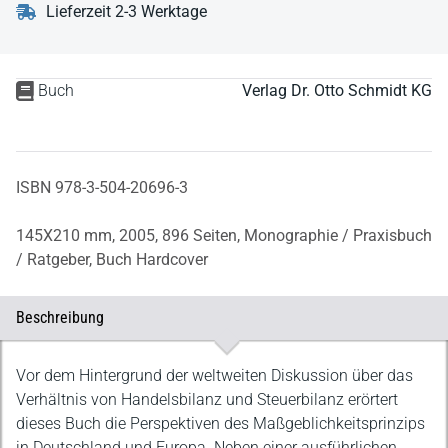
Lieferzeit 2-3 Werktage
Buch
Verlag Dr. Otto Schmidt KG
ISBN 978-3-504-20696-3
145X210 mm,
2005,
896 Seiten,
Monographie / Praxisbuch
/ Ratgeber,
Buch Hardcover
Beschreibung
Beschreibung
Vor dem Hintergrund der weltweiten Diskussion über das
Verhältnis von Handelsbilanz und Steuerbilanz erörtert
dieses Buch die Perspektiven des Maßgeblichkeitsprinzips
in Deutschland und Europa. Neben einer ausführlichen