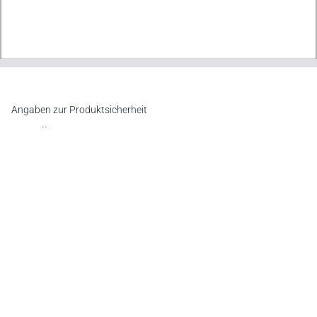
Angaben zur Produktsicherheit
Hersteller
Verlag Dr. Otto Schmidt KG
Gustav-Heinemann-Ufer 58, 50968 Köln
E-Mail:
info@otto-schmidt.de
Newsletter
Abonnieren Sie die kostenlosen Otto-Schmidt-Newsletter