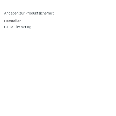
Angaben zur Produktsicherheit
Hersteller
C.F. Müller Verlag
Waldhofer Straße 100, 69123 Heidelberg
E-Mail:
info@cfmueller.de
Newsletter
Abonnieren Sie die kostenlosen Otto-Schmidt-Newsletter
und bleiben Sie über aktuelle Rechtsprechung,
Gesetzgebung und Produktneuheiten informiert!
Zur Abonnement-Auswahl