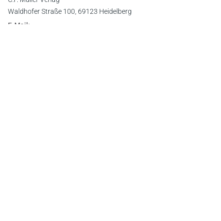
Waldhofer Straße 100, 69123 Heidelberg
E-Mail:
info@cfmueller.de
Newsletter
Abonnieren Sie die kostenlosen Otto-Schmidt-Newsletter
und bleiben Sie über aktuelle Rechtsprechung,
Gesetzgebung und Produktneuheiten informiert!
Zur Abonnement-Auswahl