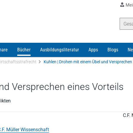
Mei
nare
Bücher
Ausbildungsliteratur
Apps
Blogs
Ne
irtschaftsstrafrecht
Kuhlen | Drohen mit einem Übel und Versprechen 
nd Versprechen eines Vorteils
ikten
C.F. 
.F. Müller Wissenschaft