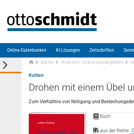
Direkt zum Inhalt
Online-Datenbanken
KI-Lösungen
Zeitschriften
Semi
Bücher
Strafrecht | Ordnungswidrigkeiten
W
Kuhlen
Drohen mit einem Übel u
Zum Verhältnis von Nötigung und Bestechungsdel
Buch
aus der Reihe:
C