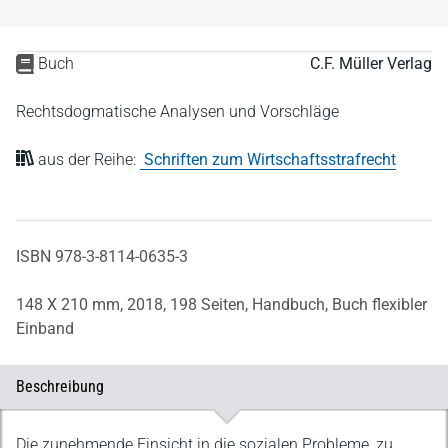
Buch
C.F. Müller Verlag
Rechtsdogmatische Analysen und Vorschläge
aus der Reihe:
Schriften zum Wirtschaftsstrafrecht
ISBN 978-3-8114-0635-3
148 X 210 mm,
2018,
198 Seiten,
Handbuch,
Buch flexibler
Einband
Beschreibung
Beschreibung
Die zunehmende Einsicht in die sozialen Probleme, zu