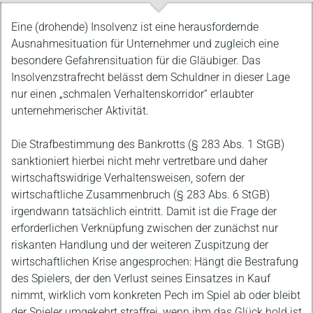
Beschreibung
Eine (drohende) Insolvenz ist eine herausfordernde
Ausnahmesituation für Unternehmer und zugleich eine
besondere Gefahrensituation für die Gläubiger. Das
Insolvenzstrafrecht belässt dem Schuldner in dieser Lage
nur einen „schmalen Verhaltenskorridor“ erlaubter
unternehmerischer Aktivität.
Die Strafbestimmung des Bankrotts (§ 283 Abs. 1 StGB)
sanktioniert hierbei nicht mehr vertretbare und daher
wirtschaftswidrige Verhaltensweisen, sofern der
wirtschaftliche Zusammenbruch (§ 283 Abs. 6 StGB)
irgendwann tatsächlich eintritt. Damit ist die Frage der
erforderlichen Verknüpfung zwischen der zunächst nur
riskanten Handlung und der weiteren Zuspitzung der
wirtschaftlichen Krise angesprochen: Hängt die Bestrafung
des Spielers, der den Verlust seines Einsatzes in Kauf
nimmt, wirklich vom konkreten Pech im Spiel ab oder bleibt
der Spieler umgekehrt straffrei, wenn ihm das Glück hold ist