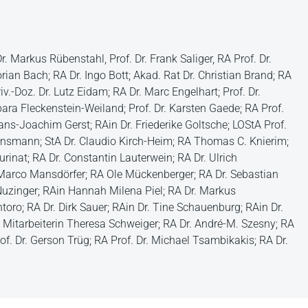
. Markus Rübenstahl, Prof. Dr. Frank Saliger, RA Prof. Dr.
ian Bach; RA Dr. Ingo Bott; Akad. Rat Dr. Christian Brand; RA
v.-Doz. Dr. Lutz Eidam; RA Dr. Marc Engelhart; Prof. Dr.
bara Fleckenstein-Weiland; Prof. Dr. Karsten Gaede; RA Prof.
ans-Joachim Gerst; RAin Dr. Friederike Goltsche; LOStA Prof.
Hunsmann; StA Dr. Claudio Kirch-Heim; RA Thomas C. Knierim;
aurinat; RA Dr. Constantin Lauterwein; RA Dr. Ulrich
r. Marco Mansdörfer; RA Ole Mückenberger; RA Dr. Sebastian
 Nuzinger; RAin Hannah Milena Piel; RA Dr. Markus
ntoro; RA Dr. Dirk Sauer; RAin Dr. Tine Schauenburg; RAin Dr.
s. Mitarbeiterin Theresa Schweiger; RA Dr. André-M. Szesny; RA
rof. Dr. Gerson Trüg; RA Prof. Dr. Michael Tsambikakis; RA Dr.