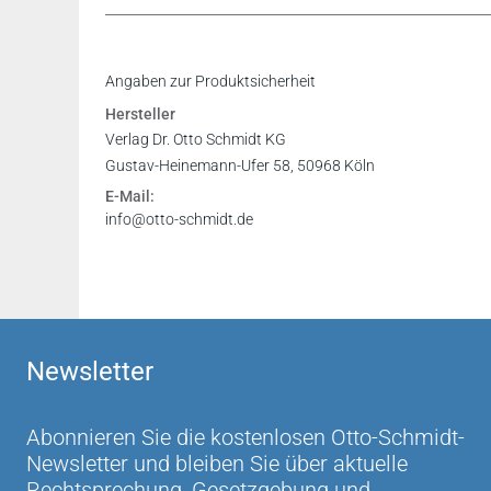
Inhaltsverzeichnis
Angaben zur Produktsicherheit
Vorwort
Hersteller
Leseprobe
Verlag Dr. Otto Schmidt KG
Gustav-Heinemann-Ufer 58, 50968 Köln
E-Mail:
info@otto-schmidt.de
Newsletter
Abonnieren Sie die kostenlosen Otto-Schmidt-
Newsletter und bleiben Sie über aktuelle
Rechtsprechung, Gesetzgebung und